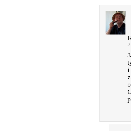
2
J
t
i
z
o
O
p