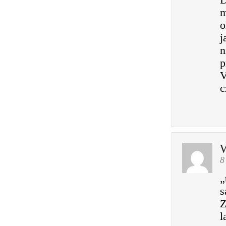
D
m
o
j
n
p
V
c
W
8
„
s
Z
l