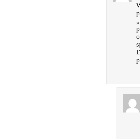
W
p
„
p
o
s
D
p