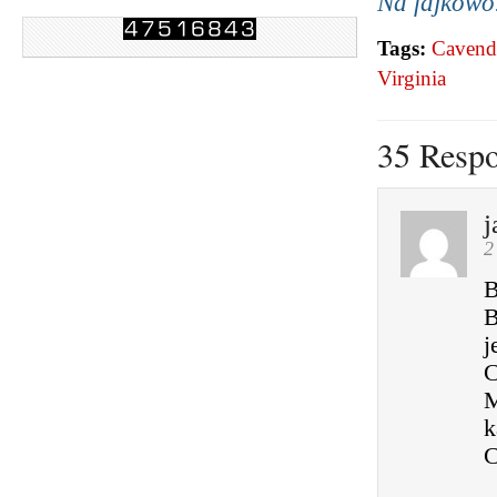
Na fajkowo
Tags:
Cavend
Virginia
35 Resp
j
2
B
B
j
C
M
k
C