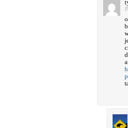
t
1
o
b
w
j
c
d
a
h
p
t