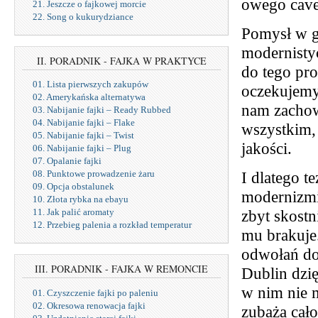
owego cav
21. Jeszcze o fajkowej morcie
22. Song o kukurydziance
Pomysł w g
modernistyc
II. PORADNIK - FAJKA W PRAKTYCE
do tego pro
01. Lista pierwszych zakupów
oczekujemy
02. Amerykańska alternatywa
nam zachowa
03. Nabijanie fajki – Ready Rubbed
04. Nabijanie fajki – Flake
wszystkim,
05. Nabijanie fajki – Twist
jakości.
06. Nabijanie fajki – Plug
07. Opalanie fajki
08. Punktowe prowadzenie żaru
I dlatego 
09. Opcja obstalunek
modernizmie
10. Złota rybka na ebayu
11. Jak palić aromaty
zbyt skost
12. Przebieg palenia a rozkład temperatur
mu brakuje
odwołań do
III. PORADNIK - FAJKA W REMONCIE
Dublin dzię
w nim nie m
01. Czyszczenie fajki po paleniu
02. Okresowa renowacja fajki
zubaża cało