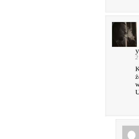
y
2
K
ż
w
U