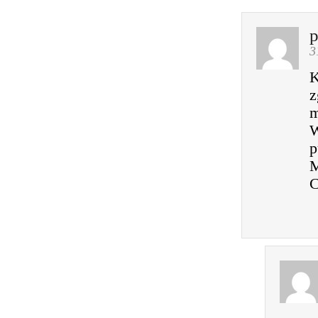
p
3
K
z
m
W
p
C