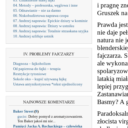
03. Uzdatnienie starej fajki
i pragnę z
04. Metody – profesorska, węglowa i inne
05. Odnawianie – nie za darmo
Gruszek na
06. Niskobudżetowa naprawa czopa
07. Andrzej naprawia: Epickie dziury w kominie
Prawda jest
08. Andrzej naprawia: Dziury w ustniku
nie daje pe
09. Andrzej naprawia: Totalnie strzaskana szyjka
10. Andrzej szlifuje ustnik
natura nie
blenderskie
IV. PROBLEMY FAJCZARZY
fajczarza. 
ale wykonan
Diagnoza – fajkoholizm
Od papierosa do fajki – terapia
spolaryzow
Restrykcje tytoniowe
latakią mi
Sokole oko – kupić używaną fajkę
Ustawa antynikotynowa *tekst ujednolicony
lepiej przy
Zastanawiam
Basmy? A g
NAJNOWSZE KOMENTARZE
Baker Street
(
9
)
Paradoksaln
gucio
: Dobry pomysł z aromatyzowaniem.
złocista vi
Ten Baker jakoś mi nie...
Pamięci Jacka A. Rochackiego – człowieka