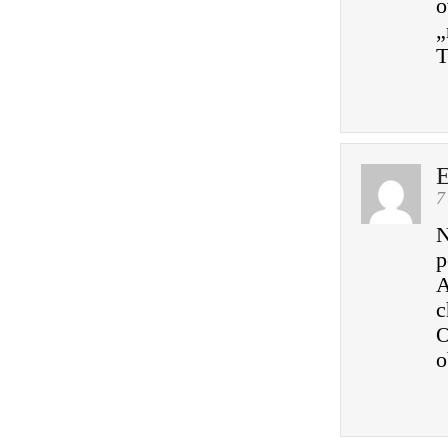
o
„
E
7
N
p
A
c
O
o