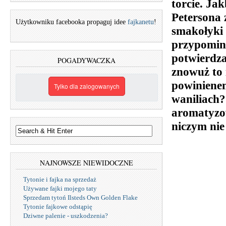
torcie. Ja
Petersona 
Użytkowniku facebooka propaguj idee
fajkanetu
!
smakołyki 
przypomina
potwierdza
POGADYWACZKA
znowuż to 
powinienem
Tylko dla zalogowanych
waniliach
aromatyzow
niczym nie
NAJNOWSZE NIEWIDOCZNE
Tytonie i fajka na sprzedaż
Używane fajki mojego taty
Sprzedam tytoń Ilsteds Own Golden Flake
Tytonie fajkowe odstąpię
Dziwne palenie - uszkodzenia?