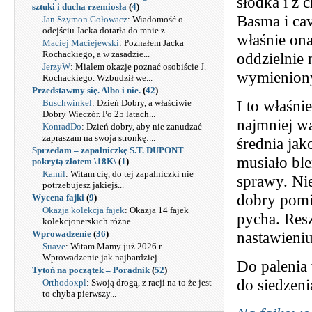
słodka i z 
sztuki i ducha rzemiosła
(
4
)
Basma i cav
Jan Szymon Gołowacz
: Wiadomość o
odejściu Jacka dotarła do mnie z...
właśnie ona
Maciej Maciejewski
: Poznałem Jacka
Rochackiego, a w zasadzie...
oddzielnie
JerzyW
: Mialem okazje poznać osobiście J.
wymieniony
Rochackiego. Wzbudził we...
Przedstawmy się. Albo i nie.
(
42
)
I to właśni
Buschwinkel
: Dzień Dobry, a właściwie
Dobry Wieczór. Po 25 latach...
najmniej wa
KonradDo
: Dzień dobry, aby nie zanudzać
zapraszam na swoja stronkę:...
średnia jak
Sprzedam – zapalniczkę S.T. DUPONT
musiało ble
pokrytą złotem \18K\
(
1
)
Kamil
: Witam cię, do tej zapalniczki nie
sprawy. Nie
potrzebujesz jakiejś...
dobry pomi
Wycena fajki
(
9
)
Okazja kolekcja fajek
: Okazja 14 fajek
pycha. Res
kolekcjonerskich różne...
Wprowadzenie
(
36
)
nastawieniu
Suave
: Witam Mamy już 2026 r.
Wprowadzenie jak najbardziej...
Do palenia 
Tytoń na początek – Poradnik
(
52
)
do siedzeni
Orthodoxpl
: Swoją drogą, z racji na to że jest
to chyba pierwszy...