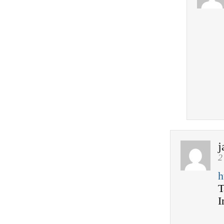
j
2
h
T
I