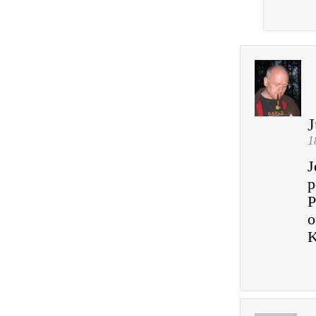
J
1
J
p
P
o
K