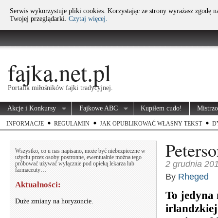
Serwis wykorzystuje pliki cookies. Korzystając ze strony wyrażasz zgodę 
Twojej przeglądarki.
Czytaj więcej.
fajka.net.pl
Portalik miłośników fajki tradycyjnej.
Akcje i Konkursy
Fajkowe ABC
Kupiłem cudo!
Mistrz
INFORMACJE
REGULAMIN
JAK OPUBLIKOWAĆ WŁASNY TEKST
D
Peters
Wszystko, co u nas napisano, może być niebezpieczne w
użyciu przez osoby postronne, ewentualnie można tego
2 grudnia 20
próbować używać wyłącznie pod opieką lekarza lub
farmaceuty…
By
Rheged
Aktualności:
To jedyna 
Duże zmiany na horyzoncie.
irlandzkie