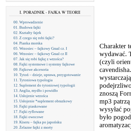
I. PORADNIK - FAJKA W TEORII
00. Wprowadzenie
01. Budowa fajki
02. Kształty fajek
03. Z czego się robi fajki?
04. Pianka morska
Charakter t
05. Wrzosiec – fajkowy Graal cz. I
wydawać. To
06. Wrzosiec – fajkowy Graal cz II
07. Jak się robi fajkę z wrzośca?
(czyli orie
08. Fajki systemowe i systemy fajkowe
cavendisha.
09. Fajkowe akcesoria
10. Tytoń – dzieje, uprawa, przygotowanie
wystarczaj
11. Tytoniowa typologia
podejrzliwo
12. Suplement do tytoniowej typologii
13. Anglia, mydło i powidło
znoszą For
14. Usłojenie wrzośca
mp3 patrzą 
15. Usłojenie *suplement obrazkowy
16. Fajki piaskowane
wysyłać po
17. Fajki ryflowane
było pogodz
18. Fajki owocowe
19. Kiseru – fajka po japońsku
aromatyzacj
20. Żelazne fajki z morty