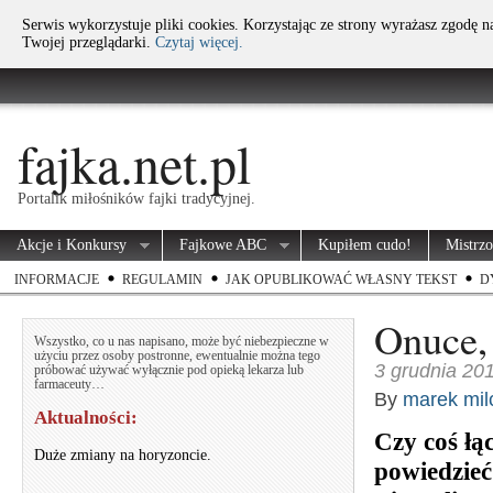
Serwis wykorzystuje pliki cookies. Korzystając ze strony wyrażasz zgodę 
Twojej przeglądarki.
Czytaj więcej.
fajka.net.pl
Portalik miłośników fajki tradycyjnej.
Akcje i Konkursy
Fajkowe ABC
Kupiłem cudo!
Mistrz
INFORMACJE
REGULAMIN
JAK OPUBLIKOWAĆ WŁASNY TEKST
D
Onuce, 
Wszystko, co u nas napisano, może być niebezpieczne w
użyciu przez osoby postronne, ewentualnie można tego
3 grudnia 20
próbować używać wyłącznie pod opieką lekarza lub
farmaceuty…
By
marek mil
Aktualności:
Czy coś łą
Duże zmiany na horyzoncie.
powiedzieć