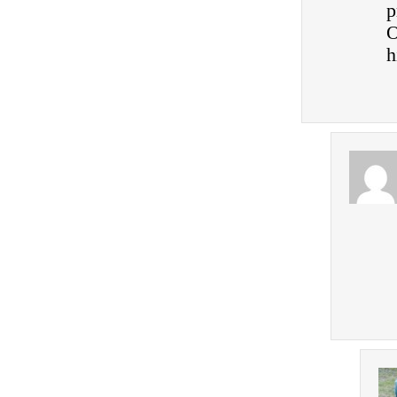
p
O
h