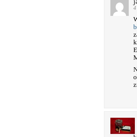
j
4
W
b
z
k
E
M
N
o
z