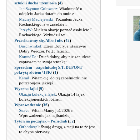
sztuki i ducha rzemiosła
(
4
)
Jan Szymon Gołowacz
: Wiadomość o
odejściu Jacka dotarła do mnie z...
Maciej Maciejewski
: Poznałem Jacka
Rochackiego, a w zasadzie...
JerzyW
: Mialem okazje poznać osobiście J.
Rochackiego. Wzbudził we...
Przedstawmy się. Albo i nie.
(
42
)
Buschwinkel
: Dzień Dobry, a właściwie
Dobry Wieczór. Po 25 latach...
KonradDo
: Dzień dobry, aby nie zanudzać
zapraszam na swoja stronkę:...
Sprzedam – zapalniczkę S.T. DUPONT
pokrytą złotem \18K\
(
1
)
Kamil
: Witam cię, do tej zapalniczki nie
potrzebujesz jakiejś...
Wycena fajki
(
9
)
Okazja kolekcja fajek
: Okazja 14 fajek
kolekcjonerskich różne...
Wprowadzenie
(
36
)
Suave
: Witam Mamy już 2026 r.
Wprowadzenie jak najbardziej...
Tytoń na początek – Poradnik
(
52
)
Orthodoxpl
: Swoją drogą, z racji na to że jest
to chyba pierwszy...