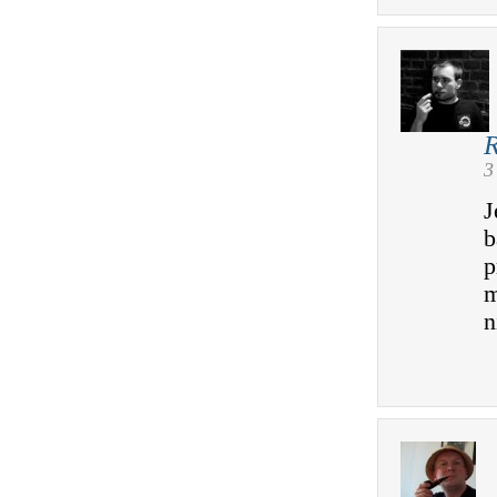
3
J
b
p
m
n