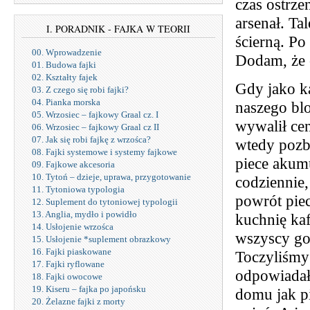
czas ostrze
arsenał. Ta
I. PORADNIK - FAJKA W TEORII
ścierną. Po
00. Wprowadzenie
Dodam, że o
01. Budowa fajki
02. Kształty fajek
Gdy jako k
03. Z czego się robi fajki?
04. Pianka morska
naszego blo
05. Wrzosiec – fajkowy Graal cz. I
wywalił cen
06. Wrzosiec – fajkowy Graal cz II
07. Jak się robi fajkę z wrzośca?
wtedy pozby
08. Fajki systemowe i systemy fajkowe
piece akumu
09. Fajkowe akcesoria
10. Tytoń – dzieje, uprawa, przygotowanie
codziennie,
11. Tytoniowa typologia
powrót pie
12. Suplement do tytoniowej typologii
13. Anglia, mydło i powidło
kuchnię ka
14. Usłojenie wrzośca
wszyscy go 
15. Usłojenie *suplement obrazkowy
16. Fajki piaskowane
Toczyliśmy 
17. Fajki ryflowane
odpowiadał 
18. Fajki owocowe
19. Kiseru – fajka po japońsku
domu jak pi
20. Żelazne fajki z morty