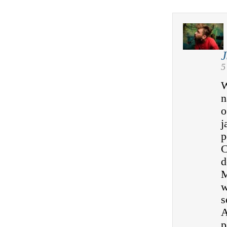
5
W
n
o
j
p
C
d
M
w
s
A
p