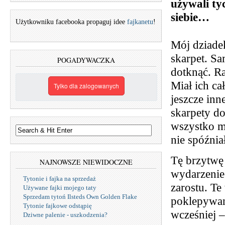
używali ty
siebie…
Użytkowniku facebooka propaguj idee
fajkanetu
!
Mój dziade
skarpet. Sa
POGADYWACZKA
dotknąć. R
Miał ich c
Tylko dla zalogowanych
jeszcze inne
skarpety do
wszystko mi
nie spóźnia
Tę brzytwę 
NAJNOWSZE NIEWIDOCZNE
wydarzenie 
Tytonie i fajka na sprzedaż
zarostu. Te
Używane fajki mojego taty
Sprzedam tytoń Ilsteds Own Golden Flake
poklepywan
Tytonie fajkowe odstąpię
wcześniej –
Dziwne palenie - uszkodzenia?