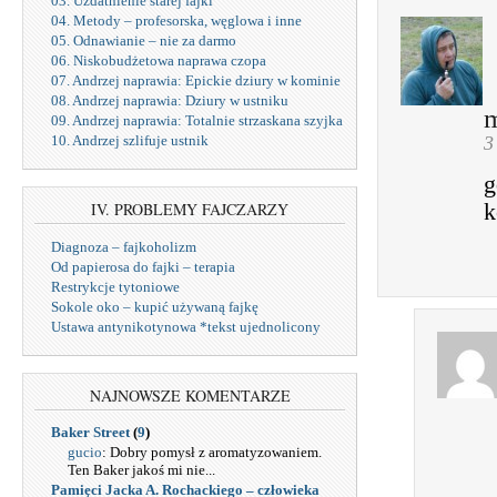
03. Uzdatnienie starej fajki
04. Metody – profesorska, węglowa i inne
05. Odnawianie – nie za darmo
06. Niskobudżetowa naprawa czopa
07. Andrzej naprawia: Epickie dziury w kominie
08. Andrzej naprawia: Dziury w ustniku
m
09. Andrzej naprawia: Totalnie strzaskana szyjka
3
10. Andrzej szlifuje ustnik
g
k
IV. PROBLEMY FAJCZARZY
Diagnoza – fajkoholizm
Od papierosa do fajki – terapia
Restrykcje tytoniowe
Sokole oko – kupić używaną fajkę
Ustawa antynikotynowa *tekst ujednolicony
NAJNOWSZE KOMENTARZE
Baker Street
(
9
)
gucio
: Dobry pomysł z aromatyzowaniem.
Ten Baker jakoś mi nie...
Pamięci Jacka A. Rochackiego – człowieka