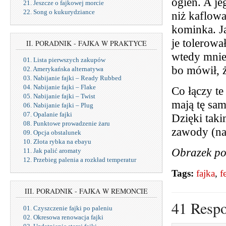
ogień. A je
21. Jeszcze o fajkowej morcie
22. Song o kukurydziance
niż kaflow
kominka. J
je tolerowa
II. PORADNIK - FAJKA W PRAKTYCE
wtedy mnie 
01. Lista pierwszych zakupów
bo mówił, ż
02. Amerykańska alternatywa
03. Nabijanie fajki – Ready Rubbed
04. Nabijanie fajki – Flake
Co łączy te
05. Nabijanie fajki – Twist
mają tę sam
06. Nabijanie fajki – Plug
07. Opalanie fajki
Dzięki taki
08. Punktowe prowadzenie żaru
zawody (naw
09. Opcja obstalunek
10. Złota rybka na ebayu
Obrazek po
11. Jak palić aromaty
12. Przebieg palenia a rozkład temperatur
Tags:
fajka
,
f
III. PORADNIK - FAJKA W REMONCIE
41 Resp
01. Czyszczenie fajki po paleniu
02. Okresowa renowacja fajki