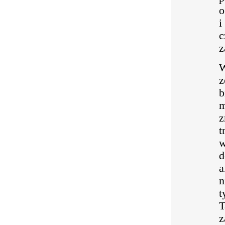
o
i
c
z
W
z
b
m
z
t
w
d
a
n
t
T
z