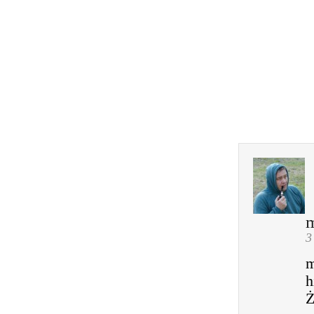
m
3
m
h
Ż