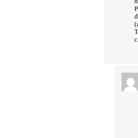
n
P
d
(
T
c