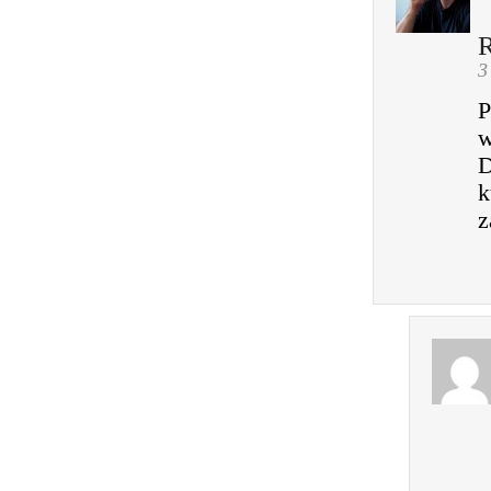
3
P
w
D
k
z