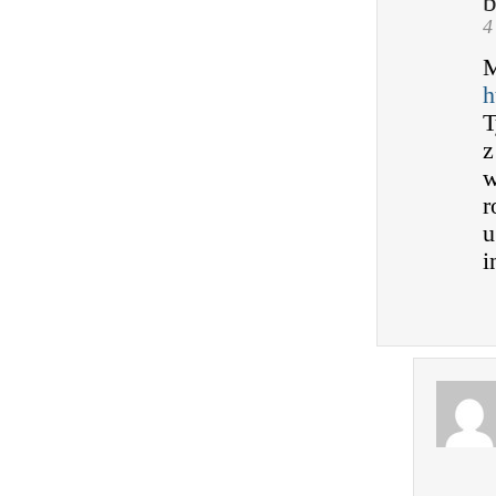
4
M
h
T
z
w
r
u
i