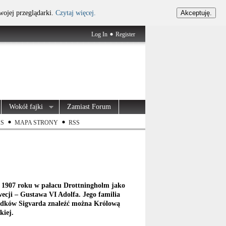
wojej przeglądarki.
Czytaj więcej.
Akceptuję.
Log In
Register
Wokół fajki
Zamiast Forum
AS
MAPA STRONY
RSS
a 1907 roku w pałacu Drottningholm jako
ecji – Gustawa VI Adolfa. Jego familia
zodków Sigvarda znaleźć można Królową
kiej.