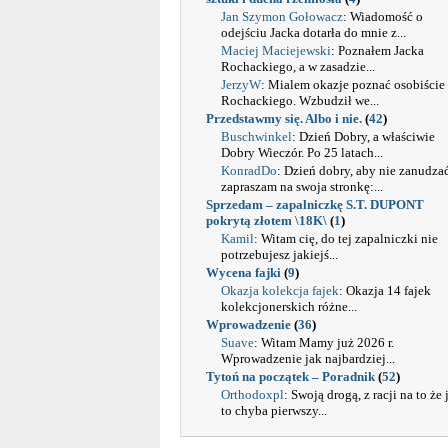
Jan Szymon Gołowacz
: Wiadomość o
odejściu Jacka dotarła do mnie z...
Maciej Maciejewski
: Poznałem Jacka
Rochackiego, a w zasadzie...
JerzyW
: Mialem okazje poznać osobiście 
Rochackiego. Wzbudził we...
Przedstawmy się. Albo i nie.
(
42
)
Buschwinkel
: Dzień Dobry, a właściwie
Dobry Wieczór. Po 25 latach...
KonradDo
: Dzień dobry, aby nie zanudza
zapraszam na swoja stronkę:...
Sprzedam – zapalniczkę S.T. DUPONT
pokrytą złotem \18K\
(
1
)
Kamil
: Witam cię, do tej zapalniczki nie
potrzebujesz jakiejś...
Wycena fajki
(
9
)
Okazja kolekcja fajek
: Okazja 14 fajek
kolekcjonerskich różne...
Wprowadzenie
(
36
)
Suave
: Witam Mamy już 2026 r.
Wprowadzenie jak najbardziej...
Tytoń na początek – Poradnik
(
52
)
Orthodoxpl
: Swoją drogą, z racji na to że 
to chyba pierwszy...