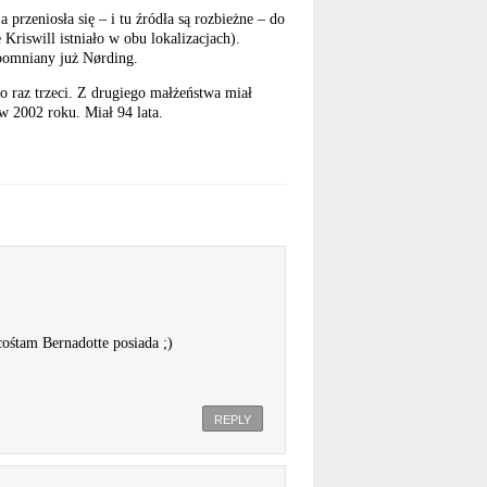
rzeniosła się – i tu źródła są rozbieżne – do
riswill istniało w obu lokalizacjach).
spomniany już Nørding.
o raz trzeci. Z drugiego małżeństwa miał
w 2002 roku. Miał 94 lata.
cośtam Bernadotte posiada ;)
REPLY