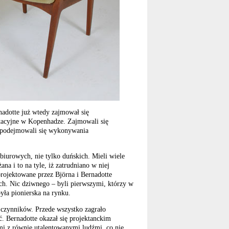
adotte już wtedy zajmował się
ltacyjne w Kopenhadze. Zajmowali się
e podejmowali się wykonywania
biurowych, nie tylko duńskich. Mieli wiele
na i to na tyle, iż zatrudniano w niej
rojektowane przez Björna i Bernadotte
ich. Nic dziwnego – byli pierwszymi, którzy w
yła pionierska na rynku.
ka czynników. Przede wszystko zagrało
ć. Bernadotte okazał się projektanckim
mi z równie utalentowanymi ludźmi, co nie