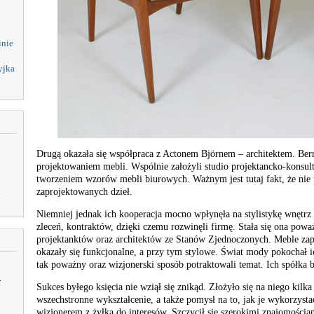
inie
yjka
Drugą okazała się współpraca z Actonem Björnem – architektem. Bern
projektowaniem mebli. Wspólnie założyli studio projektancko-konsu
tworzeniem wzorów mebli biurowych. Ważnym jest tutaj fakt, że ni
zaprojektowanych dzieł.
y
Niemniej jednak ich kooperacja mocno wpłynęła na stylistykę wnętrz 
zleceń, kontraktów, dzięki czemu rozwinęli firmę. Stała się ona poważa
projektanktów oraz architektów ze Stanów Zjednoczonych. Meble zap
okazały się funkcjonalne, a przy tym stylowe. Świat mody pokochał 
tak poważny oraz wizjonerski sposób potraktowali temat. Ich spółka b
.
Sukces byłego księcia nie wziął się znikąd. Złożyło się na niego kil
wszechstronne wykształcenie, a także pomysł na to, jak je wykorzysta
wizjonerem z żyłką do interesów. Szczycił się szerokimi znajomościa