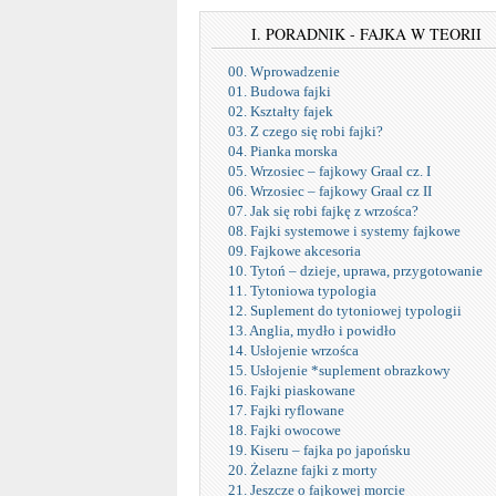
I. PORADNIK - FAJKA W TEORII
00. Wprowadzenie
01. Budowa fajki
02. Kształty fajek
03. Z czego się robi fajki?
04. Pianka morska
05. Wrzosiec – fajkowy Graal cz. I
06. Wrzosiec – fajkowy Graal cz II
07. Jak się robi fajkę z wrzośca?
08. Fajki systemowe i systemy fajkowe
09. Fajkowe akcesoria
10. Tytoń – dzieje, uprawa, przygotowanie
11. Tytoniowa typologia
12. Suplement do tytoniowej typologii
13. Anglia, mydło i powidło
14. Usłojenie wrzośca
15. Usłojenie *suplement obrazkowy
16. Fajki piaskowane
17. Fajki ryflowane
18. Fajki owocowe
19. Kiseru – fajka po japońsku
20. Żelazne fajki z morty
21. Jeszcze o fajkowej morcie