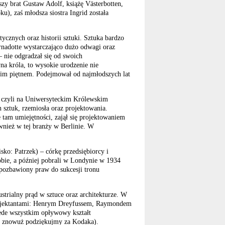
szy brat Gustaw Adolf, książę Västerbotten,
u), zaś młodsza siostra Ingrid została
tycznych oraz historii sztuki. Sztuka bardzo
rnadotte wystarczająco dużo odwagi oraz
– nie odgradzał się od swoich
na króla, to wysokie urodzenie nie
lkim piętnem. Podejmował od najmłodszych lat
, czyli na Uniwersyteckim Królewskim
sztuk, rzemiosła oraz projektowania.
tam umiejętności, zajął się projektowaniem
nież w tej branży w Berlinie. W
ko: Patrzek) – córkę przedsiębiorcy i
sobie, a później pobrali w Londynie w 1934
 pozbawiony praw do sukcesji tronu
ustrialny prąd w sztuce oraz architekturze. W
projektantami: Henrym Dreyfussem, Raymondem
ede wszystkim opływowy kształt
 znowuż podziękujmy za Kodaka).