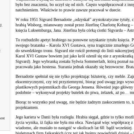
było bez znaczenia, bo uczył się od nich. Często współpracował z inn
natchnieniem. Właściwie to prawie zawsze pracował w duecie.
W roku 1951 Sigvard Bernadotte „odzyskał” arystokratyczne tytuły, cho
hrabią Wisborg, mianowany został przez Józefinę Charlottę Koburg –
J.
księcia Luksemburga, Jana. Józefina była córką ciotki Sigvarda – Astr
To rozbudziło apetyt hrabiego na ponowne uzyskanie tytułu księcia. Pr
swojego bratanka – Karola XVI Gustawa, syna tragicznie zmarłego Gu
do szwedzkiego tronu. Sigvard nie rościł pretensji do linii sukcesyjn
ć
Karol XVI Gustaw bowiem już jako król ożenił się nie z arystokratką 
Sigvard). Jego wybranką została Sylwia Sommerlath, którą poznał n
pracowała jako hostessa. Starania jednak okazały się bezowocne. Brat
Bernadotte spełniał się nie tylko projektując biżuterię, czy meble. 
ekscentrycznymi, czy też przyziemnymi, biorąc pod uwagę jego wyso
plastikowych pojemnikach dla Georga Jensena. Również jego główny 
podobnie – wykonywał projekty butelek do piwa, żelazek, aż po… mu
Biorąc to wszystko pod uwagę, nie będzie żadnym zaskoczeniem to, i
projektantem.
Jego kariera w Danii była rozległa. Hrabia sięgał, gdzie to tylko możl
jest
życia wynika, iż fajka nie była mu obca. Nawiązał więc współpracę z
wiadomo, ale musiało to nastąpić w okolicach lat 60. bądź wcześniej.
biuletynach firm fajkarskich (czy też jak byśmy powiedzieli dzisiaj –