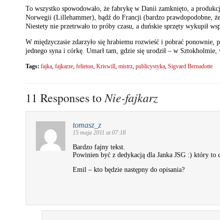
To wszystko spowodowało, że fabrykę w Danii zamknięto, a produkcja p
Norwegii (Lillehammer), bądź do Francji (bardzo prawdopodobne, że K
Niestety nie przetrwało to próby czasu, a duńskie sprzęty wykupił w
W międzyczasie zdarzyło się hrabiemu rozwieść i pobrać ponownie, p
jednego syna i córkę. Umarł tam, gdzie się urodził – w Sztokholmie, 
Tags:
fajka
,
fajkarze
,
felieton
,
Kriswill
,
mistrz
,
publicystyka
,
Sigvard Bernadotte
Nie-fajkarz
11 Responses to
tomasz_z
15 maja 2011 at 07:18
Bardzo fajny tekst.
Powinien być z dedykacją dla Janka JSG :) który to 
Emil – kto będzie następny do opisania?