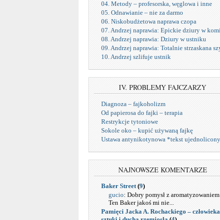
04. Metody – profesorska, węglowa i inne
05. Odnawianie – nie za darmo
06. Niskobudżetowa naprawa czopa
07. Andrzej naprawia: Epickie dziury w kom
08. Andrzej naprawia: Dziury w ustniku
09. Andrzej naprawia: Totalnie strzaskana sz
10. Andrzej szlifuje ustnik
IV. PROBLEMY FAJCZARZY
Diagnoza – fajkoholizm
Od papierosa do fajki – terapia
Restrykcje tytoniowe
Sokole oko – kupić używaną fajkę
Ustawa antynikotynowa *tekst ujednolicon
NAJNOWSZE KOMENTARZE
Baker Street
(
9
)
gucio
: Dobry pomysł z aromatyzowaniem
Ten Baker jakoś mi nie...
Pamięci Jacka A. Rochackiego – człowieka
sztuki i ducha rzemiosła
(
4
)