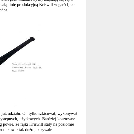
ałą linię produkcyjną Kriswill w garści, co
ońca.
ał już udziału. On tylko szkicował, wykonywał
zystępnych, użytkowych. Bardziej kosztowne
g powie, że fajki Kriswill stały na poziomie
 produkował tak dużo jak rywale.