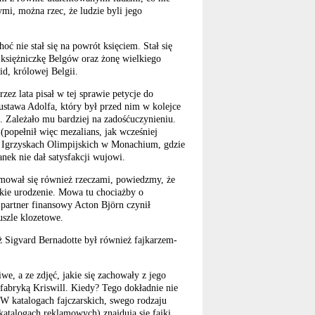
ymi, można rzec, że ludzie byli jego
ć nie stał się na powrót księciem. Stał się
 księżniczkę Belgów oraz żonę wielkiego
id, królowej Belgii.
zez lata pisał w tej sprawie petycje do
stawa Adolfa, który był przed nim w kolejce
ej. Zależało mu bardziej na zadośćuczynieniu.
(popełnił więc mezalians, jak wcześniej
a Igrzyskach Olimpijskich w Monachium, gdzie
anek nie dał satysfakcji wujowi.
Zajmował się również rzeczami, powiedzmy, że
kie urodzenie. Mowa tu chociażby o
partner finansowy Acton Björn czynił
szle klozetowe.
ż Sigvard Bernadotte był również fajkarzem-
iwe, a ze zdjęć, jakie się zachowały z jego
 fabryką Kriswill. Kiedy? Tego dokładnie nie
 W katalogach fajczarskich, swego rodzaju
 katalogach reklamowych) znajdują się fajki