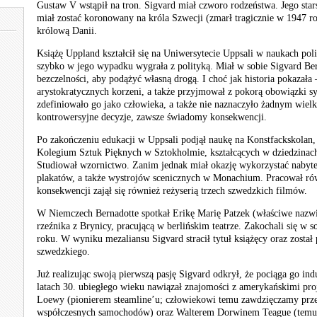
Gustaw V wstąpił na tron. Sigvard miał czworo rodzeństwa. Jego star
miał zostać koronowany na króla Szwecji (zmarł tragicznie w 1947 rok
królową Danii.
Książę Uppland kształcił się na Uniwersytecie Uppsali w naukach poli
szybko w jego wypadku wygrała z polityką. Miał w sobie Sigvard Be
bezczelności, aby podążyć własną drogą. I choć jak historia pokazała 
arystokratycznych korzeni, a także przyjmował z pokorą obowiązki sy
zdefiniowało go jako człowieka, a także nie naznaczyło żadnym wie
kontrowersyjne decyzje, zawsze świadomy konsekwencji.
Po zakończeniu edukacji w Uppsali podjął naukę na Konstfackskolan
Kolegium Sztuk Pięknych w Sztokholmie, kształcących w dziedzinach 
Studiował wzornictwo. Zanim jednak miał okazję wykorzystać nabyte 
plakatów, a także wystrojów scenicznych w Monachium. Pracował rów
konsekwencji zajął się również reżyserią trzech szwedzkich filmów.
W Niemczech Bernadotte spotkał Erikę Marię Patzek (właściwe nazwis
rzeźnika z Brynicy, pracującą w berlińskim teatrze. Zakochali się w 
roku. W wyniku mezaliansu Sigvard stracił tytuł książęcy oraz został
szwedzkiego.
Już realizując swoją pierwszą pasję Sigvard odkrył, że pociąga go ind
latach 30. ubiegłego wieku nawiązał znajomości z amerykańskimi 
Loewy (pionierem steamline’u; człowiekowi temu zawdzięczamy prz
współczesnych samochodów) oraz Walterem Dorwinem Teague (temu