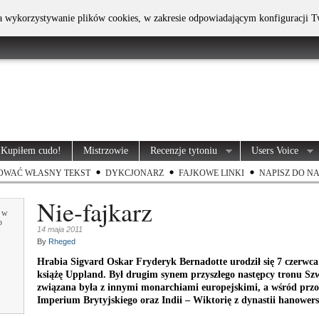
na wykorzystywanie plików cookies, w zakresie odpowiadającym konfiguracji T
Kupiłem cudo!
Mistrzowie
Recenzje tytoniu
Users Voice
OWAĆ WŁASNY TEKST
DYKCJONARZ
FAJKOWE LINKI
NAPISZ DO N
Nie-fajkarz
e w
o
14 maja 2011
By
Rheged
Hrabia Sigvard Oskar Fryderyk Bernadotte urodził się 7 czerwc
książę Uppland. Był drugim synem przyszłego następcy tronu Szw
związana była z innymi monarchiami europejskimi, a wśród pr
Imperium Brytyjskiego oraz Indii – Wiktorię z dynastii hanowers