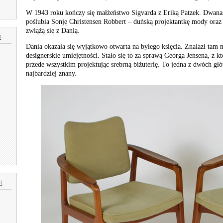
W 1943 roku kończy się małżeństwo Sigvarda z Eriką Patzek. Dwanaśc
poślubia Sonję Christensen Robbert – duńską projektantkę mody oraz a
zwiążą się z Danią.
E
Dania okazała się wyjątkowo otwarta na byłego księcia. Znalazł tam
designerskie umiejętności. Stało się to za sprawą Georga Jensena, z 
przede wszystkim projektując srebrną biżuterię. To jedna z dwóch głó
najbardziej znany.
E