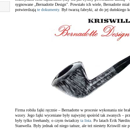
sygnowane „Bernadotte Design”. Powstało ich wiele, Bernadotte miał c
potwierdzają
te dokumenty
. Był twarzą fabryki, aż do jej duńskiego k
Firma robiła fajki ręcznie – Bernadotte w procesie wykonania nie br
wzory. Jego fajki wyceniane były najwyżej spośród tak zwanych – pr
były tylko freehandy, o czym świadczy
ta lista
. Po latach Erik Nørdin
Stanwella. Były jednak od niego tańsze, ale też niestety Kriswill nie