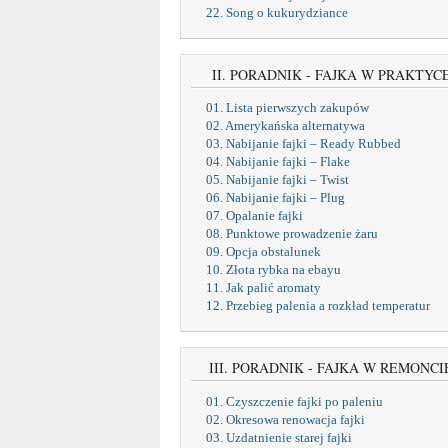
22. Song o kukurydziance
II. PORADNIK - FAJKA W PRAKTYC
01. Lista pierwszych zakupów
02. Amerykańska alternatywa
03. Nabijanie fajki – Ready Rubbed
04. Nabijanie fajki – Flake
05. Nabijanie fajki – Twist
06. Nabijanie fajki – Plug
07. Opalanie fajki
08. Punktowe prowadzenie żaru
09. Opcja obstalunek
10. Złota rybka na ebayu
11. Jak palić aromaty
12. Przebieg palenia a rozkład temperatur
III. PORADNIK - FAJKA W REMONCI
01. Czyszczenie fajki po paleniu
02. Okresowa renowacja fajki
03. Uzdatnienie starej fajki