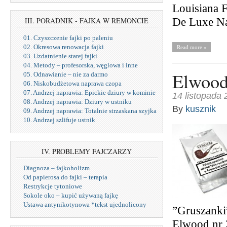
Louisiana F
De Luxe Na
III. PORADNIK - FAJKA W REMONCIE
01. Czyszczenie fajki po paleniu
02. Okresowa renowacja fajki
Read more »
03. Uzdatnienie starej fajki
04. Metody – profesorska, węglowa i inne
Elwood
05. Odnawianie – nie za darmo
06. Niskobudżetowa naprawa czopa
07. Andrzej naprawia: Epickie dziury w kominie
14 listopada
08. Andrzej naprawia: Dziury w ustniku
By
kusznik
09. Andrzej naprawia: Totalnie strzaskana szyjka
10. Andrzej szlifuje ustnik
IV. PROBLEMY FAJCZARZY
Diagnoza – fajkoholizm
Od papierosa do fajki – terapia
Restrykcje tytoniowe
Sokole oko – kupić używaną fajkę
Ustawa antynikotynowa *tekst ujednolicony
”Gruszanki
Elwood nr 