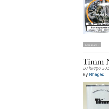
Read more »
Timm 
20 lutego 20
By
Rheged