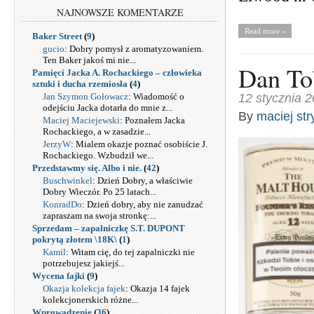
NAJNOWSZE KOMENTARZE
Read more »
Baker Street
(
9
)
gucio
: Dobry pomysł z aromatyzowaniem.
Ten Baker jakoś mi nie...
Dan To
Pamięci Jacka A. Rochackiego – człowieka
sztuki i ducha rzemiosła
(
4
)
Jan Szymon Gołowacz
: Wiadomość o
12 stycznia 
odejściu Jacka dotarła do mnie z...
By
maciej str
Maciej Maciejewski
: Poznałem Jacka
Rochackiego, a w zasadzie...
JerzyW
: Mialem okazje poznać osobiście J.
Rochackiego. Wzbudził we...
Przedstawmy się. Albo i nie.
(
42
)
Buschwinkel
: Dzień Dobry, a właściwie
Dobry Wieczór. Po 25 latach...
KonradDo
: Dzień dobry, aby nie zanudzać
zapraszam na swoja stronkę:...
Sprzedam – zapalniczkę S.T. DUPONT
pokrytą złotem \18K\
(
1
)
Kamil
: Witam cię, do tej zapalniczki nie
potrzebujesz jakiejś...
Wycena fajki
(
9
)
Okazja kolekcja fajek
: Okazja 14 fajek
kolekcjonerskich różne...
Wprowadzenie
(
36
)