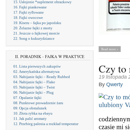
15. Usłojenie *suplement obrazkowy
16. Fajki piaskowane
17. Fajki ryflowane
18. Fajki owocowe
19. Kiseru – fajka po japońsku
20. Żelazne fajki z morty
21. Jeszcze o fajkowej morcie
22. Song o kukurydziance
Read more »
II. PORADNIK - FAJKA W PRAKTYCE
Czy to
01. Lista pierwszych zakupów
02. Amerykańska alternatywa
19 listopada
03. Nabijanie fajki – Ready Rubbed
04. Nabijanie fajki – Flake
By
Qwerty
05. Nabijanie fajki – Twist
06. Nabijanie fajki – Plug
07. Opalanie fajki
08. Punktowe prowadzenie żaru
09. Opcja obstalunek
10. Złota rybka na ebayu
codziennym
11. Jak palić aromaty
12. Przebieg palenia a rozkład temperatur
czasie mi s