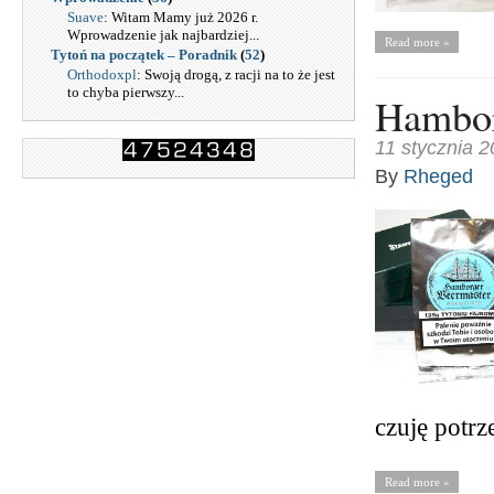
Suave
: Witam Mamy już 2026 r.
Wprowadzenie jak najbardziej...
Read more »
Tytoń na początek – Poradnik
(
52
)
Orthodoxpl
: Swoją drogą, z racji na to że jest
to chyba pierwszy...
Hambor
11 stycznia 
By
Rheged
czuję potr
Read more »