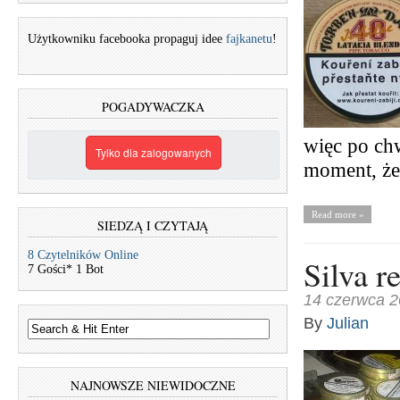
Użytkowniku facebooka propaguj idee
fajkanetu
!
POGADYWACZKA
więc po chw
Tylko dla zalogowanych
moment, ż
Read more »
SIEDZĄ I CZYTAJĄ
8 Czytelników Online
Silva r
7 Gości* 1 Bot
14 czerwca 
By
Julian
NAJNOWSZE NIEWIDOCZNE