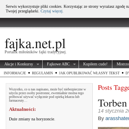
Serwis wykorzystuje pliki cookies. Korzystając ze strony wyrażasz zgodę 
Twojej przeglądarki.
Czytaj więcej.
fajka.net.pl
Portalik miłośników fajki tradycyjnej.
Akcje i Konkursy
Fajkowe ABC
Kupiłem cudo!
Mistrz
INFORMACJE
REGULAMIN
JAK OPUBLIKOWAĆ WŁASNY TEKST
D
Posts Tagg
Wszystko, co u nas napisano, może być niebezpieczne w
użyciu przez osoby postronne, ewentualnie można tego
próbować używać wyłącznie pod opieką lekarza lub
Torben 
farmaceuty…
Aktualności:
14 stycznia 
By
arasshate
Duże zmiany na horyzoncie.