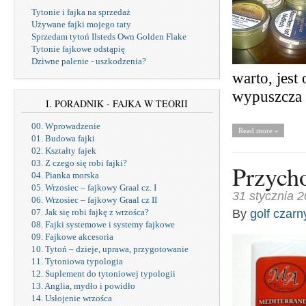
Tytonie i fajka na sprzedaż
Używane fajki mojego taty
Sprzedam tytoń Ilsteds Own Golden Flake
Tytonie fajkowe odstąpię
Dziwne palenie - uszkodzenia?
warto, jest
wypuszcza 
I. PORADNIK - FAJKA W TEORII
00. Wprowadzenie
Read more »
01. Budowa fajki
02. Kształty fajek
03. Z czego się robi fajki?
Przycho
04. Pianka morska
05. Wrzosiec – fajkowy Graal cz. I
31 stycznia 
06. Wrzosiec – fajkowy Graal cz II
By
golf czarn
07. Jak się robi fajkę z wrzośca?
08. Fajki systemowe i systemy fajkowe
09. Fajkowe akcesoria
10. Tytoń – dzieje, uprawa, przygotowanie
11. Tytoniowa typologia
12. Suplement do tytoniowej typologii
13. Anglia, mydło i powidło
14. Usłojenie wrzośca