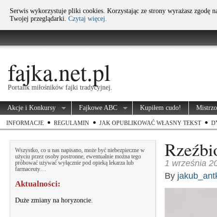
Serwis wykorzystuje pliki cookies. Korzystając ze strony wyrażasz zgodę 
Twojej przeglądarki.
Czytaj więcej.
fajka.net.pl
Portalik miłośników fajki tradycyjnej.
Akcje i Konkursy
Fajkowe ABC
Kupiłem cudo!
Mistrz
INFORMACJE
REGULAMIN
JAK OPUBLIKOWAĆ WŁASNY TEKST
D
Rzeźbi
Wszystko, co u nas napisano, może być niebezpieczne w
użyciu przez osoby postronne, ewentualnie można tego
1 września 2
próbować używać wyłącznie pod opieką lekarza lub
farmaceuty…
By
jakub_ant
Aktualności:
Duże zmiany na horyzoncie.