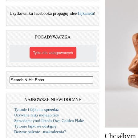
Użytkowniku facebooka propaguj idee
fajkanetu
!
POGADYWACZKA
Tylko dla zalogowanych
NAJNOWSZE NIEWIDOCZNE
Tytonie i fajka na sprzedaż
Używane fajki mojego taty
Sprzedam tytoń Ilsteds Own Golden Flake
Tytonie fajkowe odstąpię
Dziwne palenie - uszkodzenia?
Chciałbym p