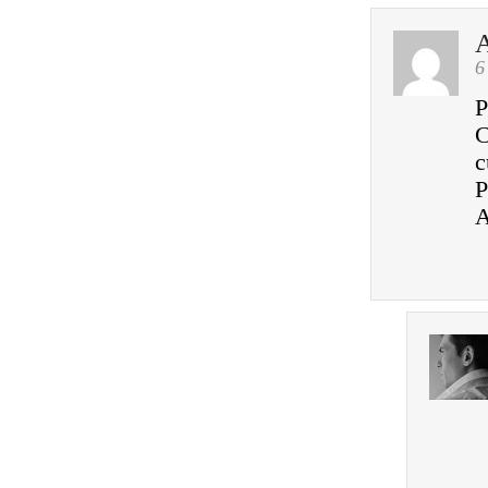
A
6
P
C
c
P
A