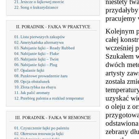
niestety tw
21. Jeszcze o fajkowej morcie
22. Song o kukurydziance
przydałyby 
pracujemy 
II. PORADNIK - FAJKA W PRAKTYCE
Kolejnym p
01. Lista pierwszych zakupów
całej konst
02. Amerykańska alternatywa
wcześniej 
03. Nabijanie fajki – Ready Rubbed
04. Nabijanie fajki – Flake
Szukałem w
05. Nabijanie fajki – Twist
dwóch meto
06. Nabijanie fajki – Plug
07. Opalanie fajki
artysty zaw
08. Punktowe prowadzenie żaru
została zmi
09. Opcja obstalunek
10. Złota rybka na ebayu
temperatury
11. Jak palić aromaty
uzyskać wi
12. Przebieg palenia a rozkład temperatur
o oleju z o
przygotowan
III. PORADNIK - FAJKA W REMONCIE
odstawiona 
01. Czyszczenie fajki po paleniu
zebrany dłu
02. Okresowa renowacja fajki