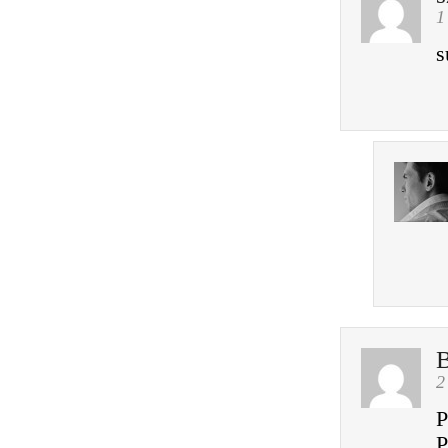
1
s
B
2
P
P