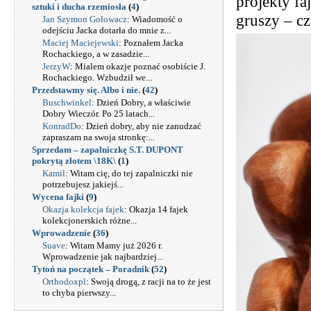
projekty fa
sztuki i ducha rzemiosła
(
4
)
gruszy – cz
Jan Szymon Gołowacz
: Wiadomość o
odejściu Jacka dotarła do mnie z...
Maciej Maciejewski
: Poznałem Jacka
Rochackiego, a w zasadzie...
JerzyW
: Mialem okazje poznać osobiście J.
Rochackiego. Wzbudził we...
Przedstawmy się. Albo i nie.
(
42
)
Buschwinkel
: Dzień Dobry, a właściwie
Dobry Wieczór. Po 25 latach...
KonradDo
: Dzień dobry, aby nie zanudzać
zapraszam na swoja stronkę:...
Sprzedam – zapalniczkę S.T. DUPONT
pokrytą złotem \18K\
(
1
)
Kamil
: Witam cię, do tej zapalniczki nie
potrzebujesz jakiejś...
Wycena fajki
(
9
)
Okazja kolekcja fajek
: Okazja 14 fajek
kolekcjonerskich różne...
Wprowadzenie
(
36
)
Suave
: Witam Mamy już 2026 r.
Wprowadzenie jak najbardziej...
Tytoń na początek – Poradnik
(
52
)
Orthodoxpl
: Swoją drogą, z racji na to że jest
to chyba pierwszy...