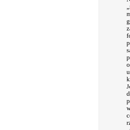
„
m
g
z
f
p
s
p
o
u
k
J
d
p
w
c
r
„