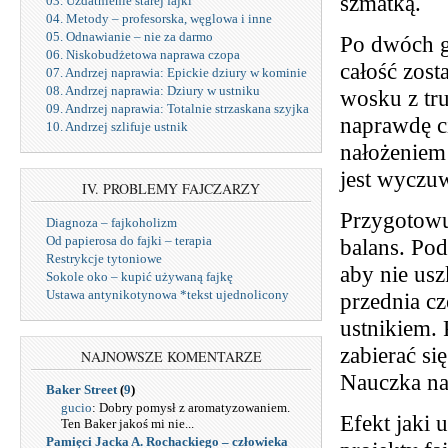
szmatką.
03. Uzdatnienie starej fajki
04. Metody – profesorska, węglowa i inne
05. Odnawianie – nie za darmo
Po dwóch g
06. Niskobudżetowa naprawa czopa
całość zost
07. Andrzej naprawia: Epickie dziury w kominie
08. Andrzej naprawia: Dziury w ustniku
wosku z tr
09. Andrzej naprawia: Totalnie strzaskana szyjka
naprawdę c
10. Andrzej szlifuje ustnik
nałożeniem 
jest wyczu
IV. PROBLEMY FAJCZARZY
Przygotowuj
Diagnoza – fajkoholizm
Od papierosa do fajki – terapia
balans. Pod
Restrykcje tytoniowe
aby nie usz
Sokole oko – kupić używaną fajkę
Ustawa antynikotynowa *tekst ujednolicony
przednia cz
ustnikiem.
zabierać si
NAJNOWSZE KOMENTARZE
Nauczka na
Baker Street
(
9
)
gucio
: Dobry pomysł z aromatyzowaniem.
Efekt jaki 
Ten Baker jakoś mi nie...
Pamięci Jacka A. Rochackiego – człowieka