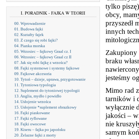
tylko piszę
I. PORADNIK - FAJKA W TEORII
obcy, mamy 
przyszedł m
00. Wprowadzenie
01. Budowa fajki
innych tec
02. Kształty fajek
mitologicz
03. Z czego się robi fajki?
04. Pianka morska
Zakupiony w
05. Wrzosiec – fajkowy Graal cz. I
06. Wrzosiec – fajkowy Graal cz II
braku włas
07. Jak się robi fajkę z wrzośca?
nawiercony
08. Fajki systemowe i systemy fajkowe
09. Fajkowe akcesoria
jesteśmy o
10. Tytoń – dzieje, uprawa, przygotowanie
11. Tytoniowa typologia
Mimo rad z
12. Suplement do tytoniowej typologii
13. Anglia, mydło i powidło
tarników i 
14. Usłojenie wrzośca
wyłącznie d
15. Usłojenie *suplement obrazkowy
16. Fajki piaskowane
jakości – w
17. Fajki ryflowane
nie kruszył
18. Fajki owocowe
19. Kiseru – fajka po japońsku
samym końc
20. Żelazne fajki z morty