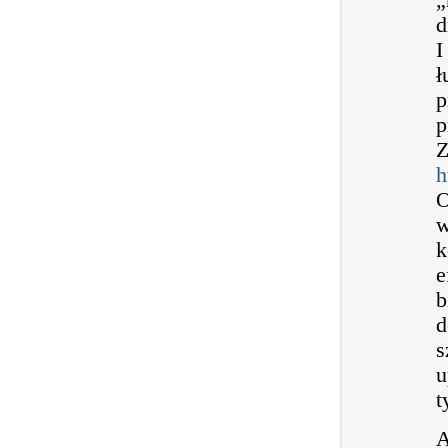
d
I
ł
p
p
Z
h
O
w
k
e
b
d
s
u
t
A