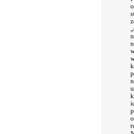
o
s
z
„
n
n
w
w
k
p
n
u
k
i
p
o
t
N